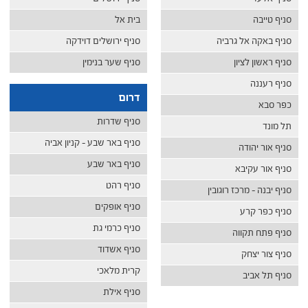
סניף טייבה
בית אל
סניף באקה אל גרביה
סניף ירושלים דוידקה
סניף ראשון לציון
סניף שער בנימין
סניף רעננה
דרום
כפר סבא
סניף שדרות
תל מונד
סניף באר שבע – קניון אביה
סניף אור יהודה
סניף באר שבע
סניף אור עקיבא
סניף רהט
סניף יבנה – מרכז רוגובין
סניף אופקים
סניף כפר קרע
סניף כרמי גת
סניף פתח תקווה
סניף אשדוד
סניף צור יצחק
קרית מלאכי
סניף תל אביב
סניף אילת