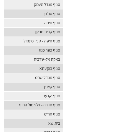
סניף מגדל העמק
סניף סח’נין
סניף חיפה
סניף קרית טבעון
סניף חיפה – קניון סינמול
סניף כפר כנא
באקה אל-ע’רביה
סניף בוקעתא
סניף מג’דל שמס
סניף קצרין
סניף יקנעם
סניף חדרה – וילג׳ מול החוף
סניף חריש
בית שאן