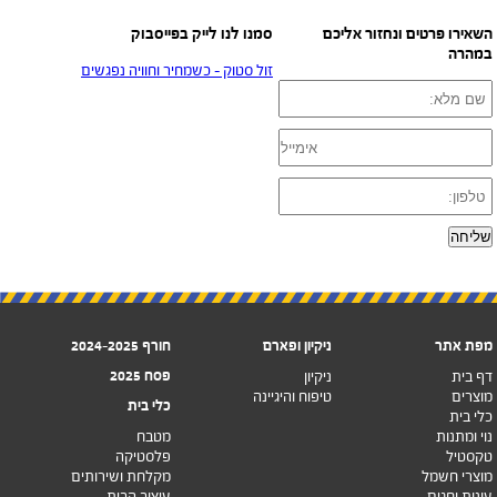
השאירו פרטים ונחזור אליכם
סמנו לנו לייק בפייסבוק
במהרה
‏זול סטוק - כשמחיר וחוויה נפגשים‏
מפת אתר
ניקיון ופארם
חורף 2024-2025
פסח 2025
דף בית
ניקיון
מוצרים
טיפוח והיגיינה
כלי בית
כלי בית
נוי ומתנות
מטבח
טקסטיל
פלסטיקה
מוצרי חשמל
מקלחת ושירותים
עונות וחגים
עיצוב הבית