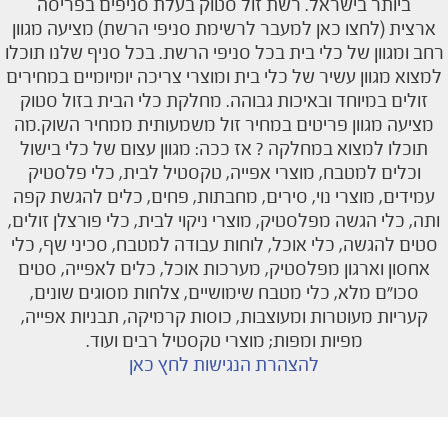
ביותר בישראל. רשת זול סטוק בעלת סניפים בפריסה
ארצית (לחצו כאן למעבר לרשימת סניפי הרשת) מציעה מגוון
רחב ומגוון של כלי בית בכל סניפי הרשת. בכל סניף שלנו תוכלו
למצוא מגוון עשיר של כלי בית ומוצרי צריכה יומיומיים במחירים
זולים במיוחד ובאיכות גבוהה. מחלקת כלי הבית בזול סטוק
מציעה מגוון פריטים במחיר זול משמעותית ממחיר השוק.מה
תוכלו למצוא במחלקה ? אז ככה: מגוון עצום של כלי בישול
וכלים למטבח, מוצרי אפייה, טקסטיל לבית, כלי פלסטיק
עמידים, מוצרי נוי, סירים, מחבתות, פחים, כלים להגשת קפה
ותה, כלי הגשה מפלסטיק, מוצרי ניקוי לבית, כלי פורצלן זולים,
סטים להגשה, כלי אוכל, לוחות עבודה למטבח, סכיני שף, כלי
אחסון וארגון מפלסטיק, מערכות אוכל, כלים לאפייה, סטים
סכו”ם מלא, כלי מטבח שימושיים, צלחות מסוגים שונים,
קעריות מעוטרות ומעוצבות, כוסות קרמיקה, תבניות אפייה,
מפיות ומפות; מוצרי טקסטיל רבים ועוד.
להצהרת הנגישות לחץ כאן